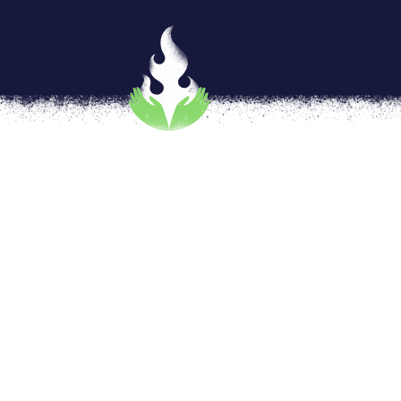
Las rebeldías lésbicas se co
por
"RotmInas" somos Rotmi Enciso e Ina R
Cada 13 de octubre en América Latina y el 
¡SÍ, CELEBRAMOS! el Día de las Rebeldías L
deconstruyen un sistema patriarcal y misógi