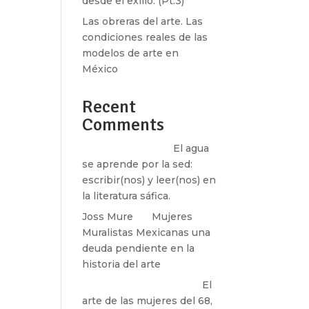
desde el exilio. (Pt.3)
Las obreras del arte. Las
condiciones reales de las
modelos de arte en
México
Recent
Comments
Santos Burton
en
El agua
se aprende por la sed:
escribir(nos) y leer(nos) en
la literatura sáfica.
Joss Mure
en
Mujeres
Muralistas Mexicanas una
deuda pendiente en la
historia del arte
paulina peñaherrera
en
El
arte de las mujeres del 68,