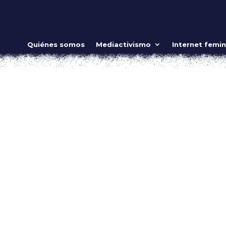
nstruyen todos los días
Quiénes somos
Mediactivismo
Internet femin
iaskov.
|
Oct 12, 2018
|
Artivismo
Caribe es un día de resistencia y desobediencia pues celebram
ésbicas, un día de gozo para las lesbianas rebeldes que
no. Este no es un...