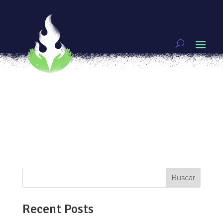
¿Y la propuestas de género en las elecciones
2021?
por
ytzelmaya
|
Jun 4, 2021
|
Mujeres guerreras
[vc_row type=»in_container»
full_screen_row_position=»middle»
scene_position=»center» text_color=»dark»
text_align=»left» overlay_strength=»0.3″
shape_divider_position=»bottom»
bg_image_animation=»none»][vc_column
column_padding=»no-extra-padding»...
Buscar
Recent Posts