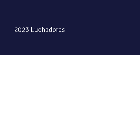
2023 Luchadoras
Colectiva feminista habitando
el espacio físico y digital