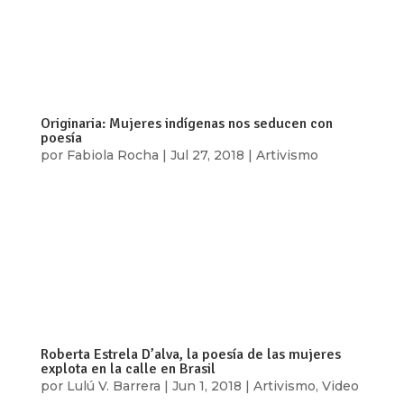
parte de la generación de los años ochenta,
publicó poemarios como Junkie de nada
(Lenguaraz, 2009), No todas las islas (Conaculta-
ISC, 2012), El corazón, tan cerca de la boca...
Originaria: Mujeres indígenas nos seducen con
poesía
por
Fabiola Rocha
|
Jul 27, 2018
|
Artivismo
Atteri Miyawatl es escritora y actriz nahua,
originaria de Acatlán, localidad de Chilapa,
Guerrero -una de las zonas más calientes del
estado- de la necesidad de crear espacios donde
otras voces sean escuchadas, presenta
Originaria, un proyecto que tiene como objetivo...
Roberta Estrela D’alva, la poesía de las mujeres
explota en la calle en Brasil
por
Lulú V. Barrera
|
Jun 1, 2018
|
Artivismo
,
Video