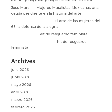
escribir(nos) y leer(nos) en la literatura sáfica.
Joss Mure
en
Mujeres Muralistas Mexicanas una
deuda pendiente en la historia del arte
paulina peñaherrera
en
El arte de las mujeres del
68, la defensa de la alegría
Olga Marina
en
Kit de resguardo feminista
Martha Figueroa Mier
en
Kit de resguardo
feminista
Archives
julio 2026
junio 2026
mayo 2026
abril 2026
marzo 2026
febrero 2026