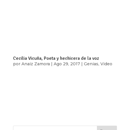
La palabra es un músculo que se ejercita en las
plazas, en São Paulo, cada segundo jueves del
mes. La pista no se mide en metros planos, sino
en minutos. Tres minutos para ser exactos. Una
de las tres reglas básicas del slam, además de
que el poema sea de autoría...
Cecilia Vicuña, Poeta y hechicera de la voz
por
Anaiz Zamora
|
Ago 29, 2017
|
Genias
,
Video
¿Qué es escribir la voz? ¿usar la voz más allá del
canto ? ¿qué significa usar la voz en la poesía
más allá de hacer la lectura de un poema? En
esta entrega de Genias, Mónica Nepote nos hace
estas preguntas al hablarnos de una poeta y
artista visual que trabaja con...