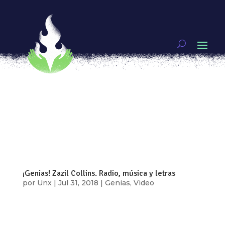
¡Genias! Celerina Patricia Sánchez: Poetas
indígenas
por
Unx
|
Feb 26, 2019
|
Genias
,
Video
[vc_row type=»in_container»
full_screen_row_position=»middle»
scene_position=»center» text_color=»dark»
text_align=»left» overlay_strength=»0.3″
shape_divider_position=»bottom»
bg_image_animation=»none»][vc_column
column_padding=»no-extra-padding»...
¡Genias! Zazil Collins. Radio, música y letras
por
Unx
|
Jul 31, 2018
|
Genias
,
Video
Zazil Collins, es una poeta y programadora
musical de la Ciudad de México. Como poeta hace