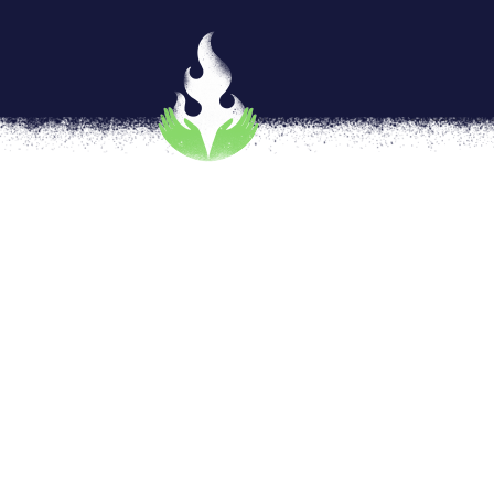
#NosotrasParamos un reclam
por
Anaiz Zamora
|
Mar 6, 2018
|
Vivas nos
“Las mujeres movemos al mundo”, no es una
realidad. Las mujeres constituimos más de l
población) y aportamos la fuerza de trabajo