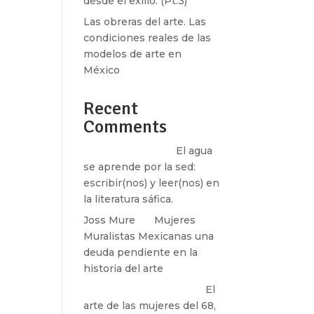
desde el exilio. (Pt.3)
Las obreras del arte. Las
condiciones reales de las
modelos de arte en
México
Recent
Comments
Santos Burton
en
El agua
se aprende por la sed:
escribir(nos) y leer(nos) en
la literatura sáfica.
Joss Mure
en
Mujeres
Muralistas Mexicanas una
deuda pendiente en la
historia del arte
paulina peñaherrera
en
El
arte de las mujeres del 68,