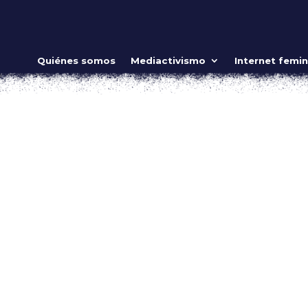
o internacional por nuestra dignidad
Quiénes somos
Mediactivismo
Internet femin
 queremos
 frase inventada por algunas que nos creemos poderosas, es
a mitad de la población (en México somos el 51.4 por ciento de
 y de consumo...