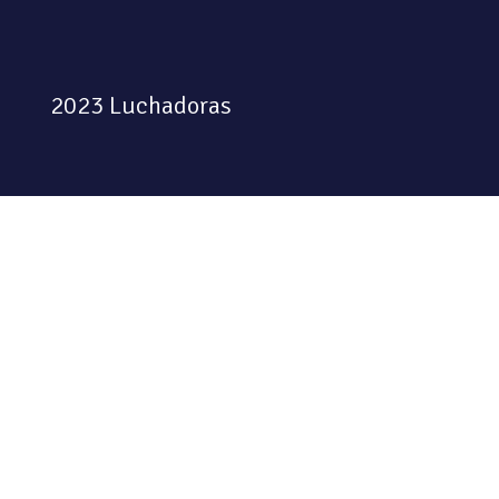
2023 Luchadoras
Colectiva feminista habitando
el espacio físico y digital