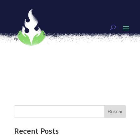
El miedo se transforma en amor por otras: Nos
queremos vivas Neza
por
Diana Betanzos
|
Sep 11, 2018
|
Vivas nos
queremos
Abro mi cuaderno de vida para comenzar a
escribir este texto y encuentro entre sus
páginas una hoja blanca perfectamente doblada,
la tomo para saber de qué se trata. Es una ficha
de desaparición. Siento que el pecho se me
congela y un hoyo infinito aparece en mi...
Buscar
Recent Posts