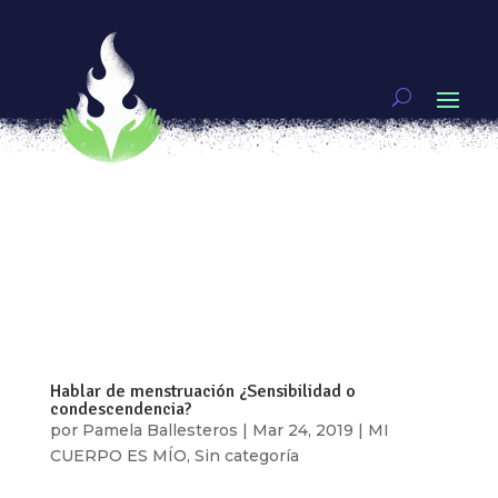
Moxie, fanzines, déjà vu y punk
por
Itzel Plascencia
|
Abr 10, 2021
|
Mujeres
guerreras
[vc_row type=»in_container»
full_screen_row_position=»middle»
scene_position=»center» text_color=»dark»
text_align=»left» overlay_strength=»0.3″
shape_divider_position=»bottom»
bg_image_animation=»none»][vc_column
column_padding=»no-extra-padding»...
Hablar de menstruación ¿Sensibilidad o
condescendencia?
por
Pamela Ballesteros
|
Mar 24, 2019
|
MI
CUERPO ES MÍO
,
Sin categoría