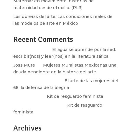
Maternar en movimiento: historias de
maternidad desde el exilio. (Pt.3)
Las obreras del arte. Las condiciones reales de
las modelos de arte en México
Recent Comments
Santos Burton
en
El agua se aprende por la sed:
escribir(nos) y leer(nos) en la literatura sáfica.
Joss Mure
en
Mujeres Muralistas Mexicanas una
deuda pendiente en la historia del arte
paulina peñaherrera
en
El arte de las mujeres del
68, la defensa de la alegría
Olga Marina
en
Kit de resguardo feminista
Martha Figueroa Mier
en
Kit de resguardo
feminista
Archives