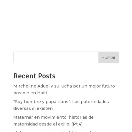
La menstruación es impronta de salud, rastro que
confirma y diagnostica nuestros sanos ciclos
fisiológicos. Pero también, ha sido negación a lo
largo de la historia sexual conducida por el sesgo
patriarcal y religioso. Hoy, parece ser objeto en la
mira del mercado...
Buscar
Recent Posts
Mircheline Aduel y su lucha por un mejor futuro
posible en Haití
“Soy hombre y papá trans”. Las paternidades
diversas sí existen
Maternar en movimiento: historias de
maternidad desde el exilio. (Pt.4)