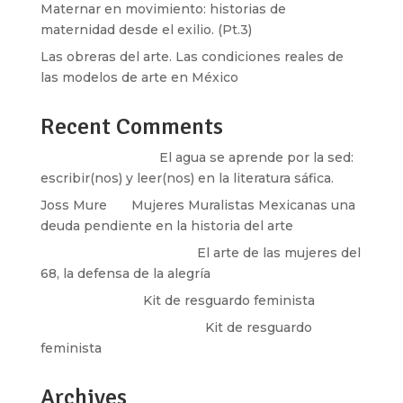
Maternar en movimiento: historias de
maternidad desde el exilio. (Pt.3)
Las obreras del arte. Las condiciones reales de
las modelos de arte en México
Recent Comments
Santos Burton
en
El agua se aprende por la sed:
escribir(nos) y leer(nos) en la literatura sáfica.
Joss Mure
en
Mujeres Muralistas Mexicanas una
deuda pendiente en la historia del arte
paulina peñaherrera
en
El arte de las mujeres del
68, la defensa de la alegría
Olga Marina
en
Kit de resguardo feminista
Martha Figueroa Mier
en
Kit de resguardo
feminista
Archives