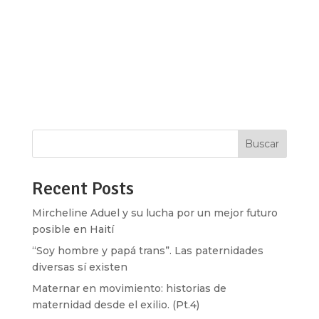
full_screen_row_position=»middle»
scene_position=»center» text_color=»dark»
text_align=»left» overlay_strength=»0.3″
shape_divider_position=»bottom»
bg_image_animation=»none»][vc_column
column_padding=»no-extra-padding»...
Buscar
Recent Posts
Mircheline Aduel y su lucha por un mejor futuro
posible en Haití
“Soy hombre y papá trans”. Las paternidades
diversas sí existen
Maternar en movimiento: historias de
maternidad desde el exilio. (Pt.4)