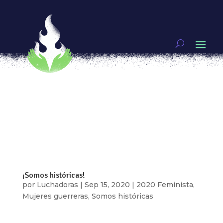
Ídolas del zodiaco – Géminis
por
Raquel Hernández
|
May 29, 2021
|
Mujeres
guerreras
[vc_row type=»in_container»
full_screen_row_position=»middle»
scene_position=»center» text_color=»dark»
text_align=»left» overlay_strength=»0.3″
shape_divider_position=»bottom»
bg_image_animation=»none»][vc_column
column_padding=»no-extra-padding»...
¡Somos históricas!
por
Luchadoras
|
Sep 15, 2020
|
2020 Feminista
,
Mujeres guerreras
,
Somos históricas
[vc_row type=»in_container»