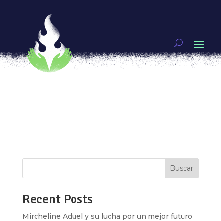
La cocina por decisión, Pan de Nube
por
Marianne Teixido
|
Sep 21, 2018
|
Mujeres
guerreras
,
Video
En la colonia Narvarte todas las mañanas, Pan de
nube inunda las calles con el suave aroma de pan
recién hecho. Lluvia Flores, fundadora de esta
panadería, nos recibe con el calor de su atención
y un mostrador pleno de muffins, conchas, orejas
y cuernitos. Lluvia...
Buscar
Recent Posts
Mircheline Aduel y su lucha por un mejor futuro