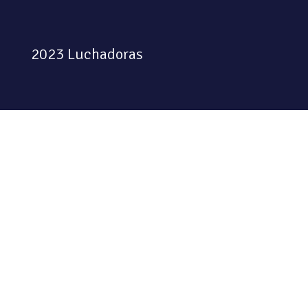
2023 Luchadoras
Colectiva feminista habitando
el espacio físico y digital