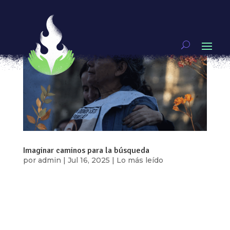
Imaginar caminos para la búsqueda
por
admin
|
Jul 16, 2025
|
Lo más leído
Texto y fotos: Erika Lozano Tras casi ocho años
de buscar a su hija Guadalupe Pamela Gallardo
Volante, la defensora María del Carmen Volante
Velázquez, nos comparte cómo se organizó con