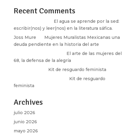
Recent Comments
Santos Burton
en
El agua se aprende por la sed:
escribir(nos) y leer(nos) en la literatura sáfica.
Joss Mure
en
Mujeres Muralistas Mexicanas una
deuda pendiente en la historia del arte
paulina peñaherrera
en
El arte de las mujeres del
68, la defensa de la alegría
Olga Marina
en
Kit de resguardo feminista
Martha Figueroa Mier
en
Kit de resguardo
feminista
Archives
julio 2026
junio 2026
mayo 2026