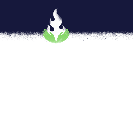
Maternidad, múltiples posib
por
Arsenia Calvillo
|
May 9, 2019
|
Artivism
Nuestros cuerpos de mujeres resguardan un
Dando una bofetada a la forma en la que di
a imagen y semejanza de la naturaleza que es