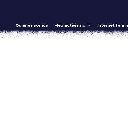
ilidades
Quiénes somos
Mediactivismo
Internet femin
o
o de los misterios más grandes del universo: la vida misma.
ce la biblia que “el hombre fue creado”; nosotras estamos crea
 la gestadora y...