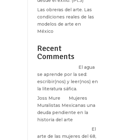
desde el exilio. (Pt.3)
Las obreras del arte. Las
condiciones reales de las
modelos de arte en
México
Recent
Comments
Santos Burton
en
El agua
se aprende por la sed:
escribir(nos) y leer(nos) en
la literatura sáfica.
Joss Mure
en
Mujeres
Muralistas Mexicanas una
deuda pendiente en la
historia del arte
paulina peñaherrera
en
El
arte de las mujeres del 68,