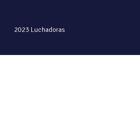
2023 Luchadoras
Colectiva feminista habitando
el espacio físico y digital