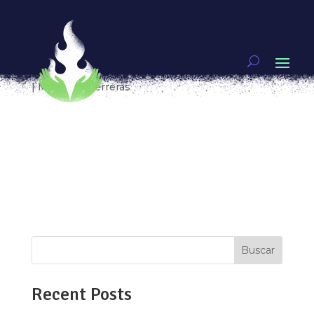
ZAINAB MALIK, DEFENDER A LAS CONDENADAS A
MUERTE EN PAKISTÁN
por
Ixchel Aguirre y Lulú V. Barrera
|
Feb 21, 2019
|
Mujeres guerreras
Hoy Nadia tiene 16 años, es estudiante, cuando
Zainab Malik la conoció en 2012, era
sobreviviente de violación tumultuaria. Aunque
sus padres denunciaron el caso frente a las
autoridades, los agresores presionaron para que
desistieran y la Corte desechó el caso. Esta...
Buscar
Recent Posts