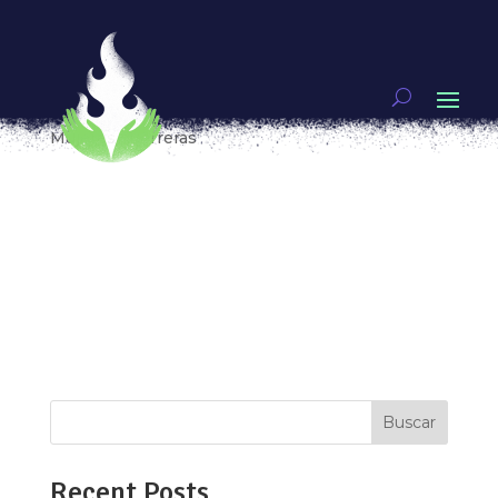
A 20 años de «Legalmente rubia», ¿una película
feminista?
por
analauraperez
|
Jun 11, 2021
|
FEMINISMOS
,
Mujeres guerreras
[vc_row type=»in_container»
full_screen_row_position=»middle»
scene_position=»center» text_color=»dark»
text_align=»left» overlay_strength=»0.3″
shape_divider_position=»bottom»
bg_image_animation=»none»][vc_column
column_padding=»no-extra-padding»...
Buscar
Recent Posts