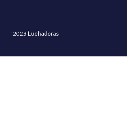
2023 Luchadoras
Colectiva feminista habitando
el espacio físico y digital