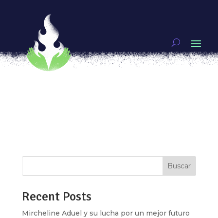
Mucha Mucha-cha-chá
por
Eve Alcalá González
|
Jul 8, 2017
|
BAILAR LA
REVOLUCIÓN
En el mundo de la industria musical las mujeres
han librado muchas batallas, en general el mundo
no ha sido amable con nosotras. Ahora son
muchas más morras haciendo ruido. En esta
playlist escucharán mucha muchacha poderosa
de Latino América y Cuba, resistiendo a...
Buscar
Recent Posts
Mircheline Aduel y su lucha por un mejor futuro