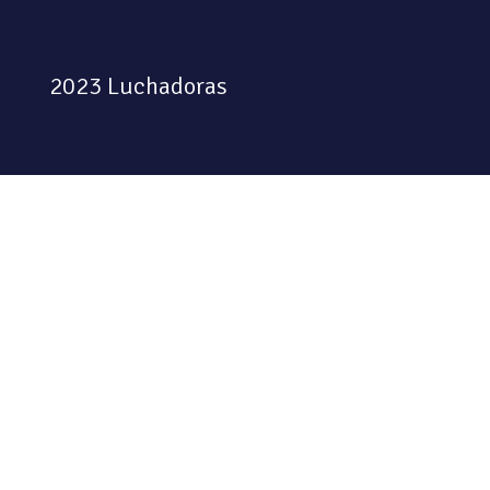
2023 Luchadoras
Colectiva feminista habitando
el espacio físico y digital