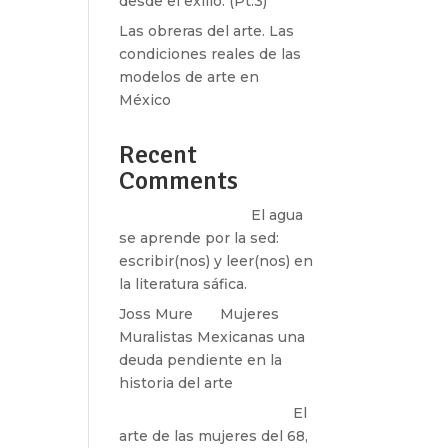
desde el exilio. (Pt.3)
Las obreras del arte. Las
condiciones reales de las
modelos de arte en
México
Recent
Comments
Santos Burton
en
El agua
se aprende por la sed:
escribir(nos) y leer(nos) en
la literatura sáfica.
Joss Mure
en
Mujeres
Muralistas Mexicanas una
deuda pendiente en la
historia del arte
paulina peñaherrera
en
El
arte de las mujeres del 68,