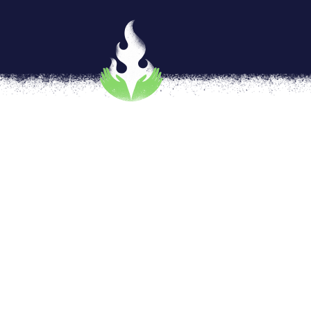
Como twitter (no) protege t
por
Alex Argüelles
|
Mar 21, 2018
|
IF
,
Intern
Hace unos días el escándalo sobre Facebook
manejo indebido de la información de 50 m
organizaciones civiles que se han encomenda