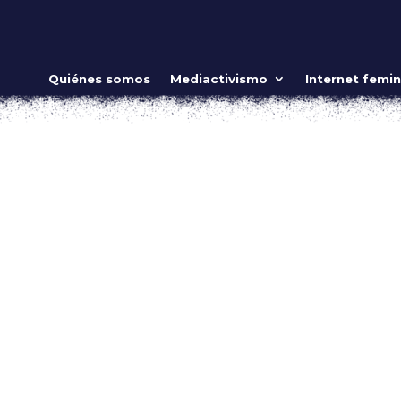
u privacidad
Quiénes somos
Mediactivismo
Internet femin
et feminista
 y Cambridge Analytica salió a la luz. Ante la denuncia por el
illones de personas que usan Facebook, no han sido pocas la
do a la tarea de...