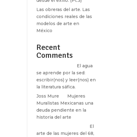
desde el exilio. (Pt.3)
Las obreras del arte. Las
condiciones reales de las
modelos de arte en
México
Recent
Comments
Santos Burton
en
El agua
se aprende por la sed:
escribir(nos) y leer(nos) en
la literatura sáfica.
Joss Mure
en
Mujeres
Muralistas Mexicanas una
deuda pendiente en la
historia del arte
paulina peñaherrera
en
El
arte de las mujeres del 68,