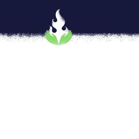
Gynepunk: La recuperación r
por
Lulú V. Barrera
|
Dic 7, 2017
|
MI CUERP
[vc_row type=»in_container» full_screen_r
text_align=»left» overlay_strength=»0.3″ 
[vc_column column_padding=»no-extra-padd