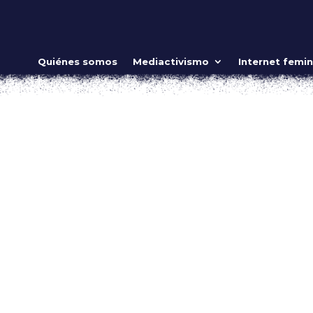
adical de nuestros cuerpos
Quiénes somos
Mediactivismo
Internet femin
O ES MÍO
,
Video
ow_position=»middle» scene_position=»center» text_color=»dar
shape_divider_position=»bottom» bg_image_animation=»none»]
ing»...