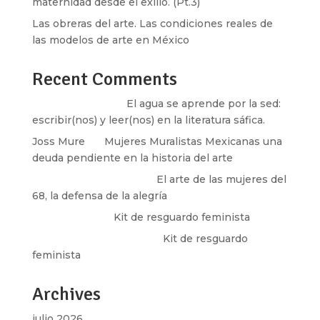
maternidad desde el exilio. (Pt.3)
Las obreras del arte. Las condiciones reales de
las modelos de arte en México
Recent Comments
Santos Burton
en
El agua se aprende por la sed:
escribir(nos) y leer(nos) en la literatura sáfica.
Joss Mure
en
Mujeres Muralistas Mexicanas una
deuda pendiente en la historia del arte
paulina peñaherrera
en
El arte de las mujeres del
68, la defensa de la alegría
Olga Marina
en
Kit de resguardo feminista
Martha Figueroa Mier
en
Kit de resguardo
feminista
Archives
julio 2026