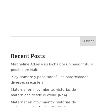
buscador de Google que marca como error
ortográfico?, y luego, con la aparente inocencia
de ofrecer un servicio nos pregunta, “quiso
decir…”. En realidad detrás de esa sugerencia que
parece amable hay una respuesta a intereses...
Buscar
Recent Posts
Mircheline Aduel y su lucha por un mejor futuro
posible en Haití
“Soy hombre y papá trans”. Las paternidades
diversas sí existen
Maternar en movimiento: historias de
maternidad desde el exilio. (Pt.4)
Maternar en movimiento: historias de