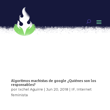
Algoritmo machista 2.0 lesbianas en google
por
Ixchel Aguirre
|
Oct 10, 2018
|
IF
,
Internet
feminista
¿Sabías que cuando escribes la palabra
“lesbianas” en Google tienen que pasar seis
páginas de videos porno antes de que aparezca
un contenido sobre derechos lésbicos? Tal vez
sea la glorificación de la sociedad del pene y la
masculinidad la que hace que las personas...
Algoritmos machistas de google ¿Quiénes son los
responsables?
por
Ixchel Aguirre
|
Jun 20, 2018
|
IF
,
Internet
feminista
¿Te ha pasado escribir una palabra en el