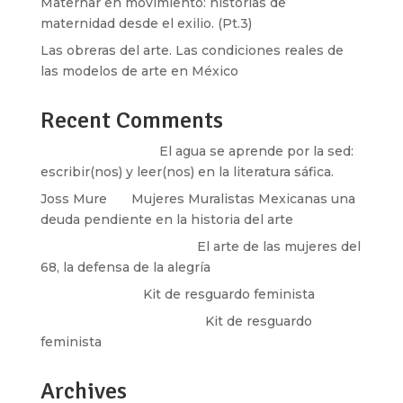
Maternar en movimiento: historias de
maternidad desde el exilio. (Pt.3)
Las obreras del arte. Las condiciones reales de
las modelos de arte en México
Recent Comments
Santos Burton
en
El agua se aprende por la sed:
escribir(nos) y leer(nos) en la literatura sáfica.
Joss Mure
en
Mujeres Muralistas Mexicanas una
deuda pendiente en la historia del arte
paulina peñaherrera
en
El arte de las mujeres del
68, la defensa de la alegría
Olga Marina
en
Kit de resguardo feminista
Martha Figueroa Mier
en
Kit de resguardo
feminista
Archives