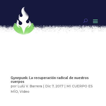
Ginecología Natural: Autoconocimiento y poder
por
Pamela Ballesteros
|
Jul 10, 2018
|
MI
CUERPO ES MÍO
“No tengo salud porque perdí el saber de mí.
Estoy como en tierra extraña”. Sabiduría
mapuche. La ginecología natural plantea la
prevención y alivio a partir de nuestro
autoconocimiento corporal en acompañamiento
con la medicina tradicional, además de prácticas...
Gynepunk: La recuperación radical de nuestros
cuerpos
por
Lulú V. Barrera
|
Dic 7, 2017
|
MI CUERPO ES
MÍO
,
Video
[vc_row type=»in_container»