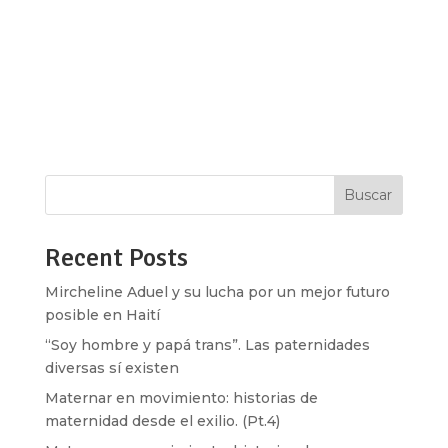
full_screen_row_position=»middle»
scene_position=»center» text_color=»dark»
text_align=»left» overlay_strength=»0.3″
shape_divider_position=»bottom»
bg_image_animation=»none»][vc_column
column_padding=»no-extra-padding»...
Buscar
Recent Posts
Mircheline Aduel y su lucha por un mejor futuro
posible en Haití
“Soy hombre y papá trans”. Las paternidades
diversas sí existen
Maternar en movimiento: historias de
maternidad desde el exilio. (Pt.4)