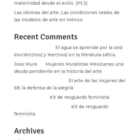
maternidad desde el exilio. (Pt.3)
Las obreras del arte. Las condiciones reales de
las modelos de arte en México
Recent Comments
Santos Burton
en
El agua se aprende por la sed:
escribir(nos) y leer(nos) en la literatura sáfica.
Joss Mure
en
Mujeres Muralistas Mexicanas una
deuda pendiente en la historia del arte
paulina peñaherrera
en
El arte de las mujeres del
68, la defensa de la alegría
Olga Marina
en
Kit de resguardo feminista
Martha Figueroa Mier
en
Kit de resguardo
feminista
Archives