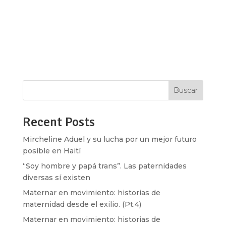
Estoy como en tierra extraña”. Sabiduría
mapuche. La ginecología natural plantea la
prevención y alivio a partir de nuestro
autoconocimiento corporal en acompañamiento
con la medicina tradicional, además de prácticas...
Buscar
Recent Posts
Mircheline Aduel y su lucha por un mejor futuro
posible en Haití
“Soy hombre y papá trans”. Las paternidades
diversas sí existen
Maternar en movimiento: historias de
maternidad desde el exilio. (Pt.4)
Maternar en movimiento: historias de