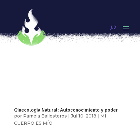
Cinco remedios aliados en la ginecología natural
por
Pamela Ballesteros
|
Sep 3, 2018
|
MI
CUERPO ES MÍO
[vc_row type=»in_container»
full_screen_row_position=»middle»
scene_position=»center» text_color=»dark»
text_align=»left» overlay_strength=»0.3″
shape_divider_position=»bottom»
bg_image_animation=»none»][vc_column
column_padding=»no-extra-padding»...
Ginecología Natural: Autoconocimiento y poder
por
Pamela Ballesteros
|
Jul 10, 2018
|
MI
CUERPO ES MÍO
“No tengo salud porque perdí el saber de mí.