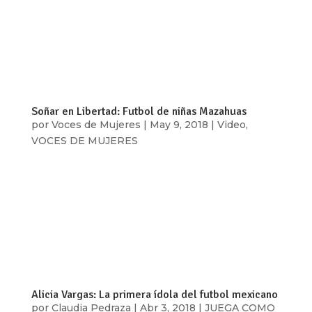
jóvenes migrantes pusó fin a la fiebre del
mundial. Vivimos un cierre marcado por la
presencia feminista y contestataria de Pussy
Riot que enfatizó que las mujeres tuvimos mucho
que decir y hacer durante la Copa del Mundo...
Soñar en Libertad: Futbol de niñas Mazahuas
por
Voces de Mujeres
|
May 9, 2018
|
Video
,
VOCES DE MUJERES
Más allá de mover el cuerpo, el deporte mueve el
corazón, te impulsa todos los días a fijar y
alcanzar nuevas metas. Para algunas niñas
mazahuas el futbol es el deporte que las mueve a
conocer más sobre sus derechos, romper con los
estereotipos que las limitan, y...
Alicia Vargas: La primera ídola del futbol mexicano
por
Claudia Pedraza
|
Abr 3, 2018
|
JUEGA COMO