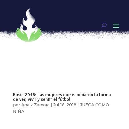
Diana y Sully, pioneras de la Liga MX
por
Andrea Menchaca
|
Nov 16, 2018
|
JUEGA
COMO NIÑA
Jugar fútbol profesional en México había sido,
hasta hace pocos años, cosa de hombres. La
creación de la Liga MX Femenil en 2016 dio a las
mujeres la posibilidad de aspirar a jugar en
equipos de Primera División y, fortalecer así, el
futbol femenil. Este año se llevó...
Rusia 2018: Las mujeres que cambiaron la forma
de ver, vivir y sentir el fútbol
por
Anaiz Zamora
|
Jul 16, 2018
|
JUEGA COMO
NIÑA
Este domingo, el triunfo de una selección de