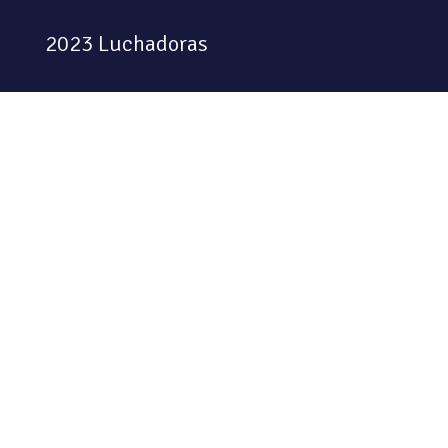
2023 Luchadoras
Colectiva feminista habitando
el espacio físico y digital