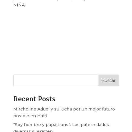
NIÑA
[vc_row type=»in_container»
full_screen_row_position=»middle»
scene_position=»center» text_color=»dark»
text_align=»left» overlay_strength=»0.3″
shape_divider_position=»bottom»
bg_image_animation=»none»][vc_column
column_padding=»no-extra-padding»...
Buscar
Recent Posts
Mircheline Aduel y su lucha por un mejor futuro
posible en Haití
“Soy hombre y papá trans”. Las paternidades
diversas sí existen