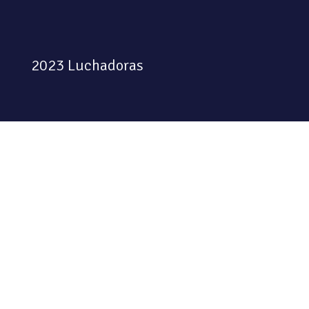
2023 Luchadoras
Colectiva feminista habitando
el espacio físico y digital