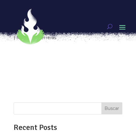
ZAINAB MALIK, DEFENDER A LAS CONDENADAS A
MUERTE EN PAKISTÁN
por
Ixchel Aguirre y Lulú V. Barrera
|
Feb 21, 2019
|
Mujeres guerreras
Hoy Nadia tiene 16 años, es estudiante, cuando
Zainab Malik la conoció en 2012, era
sobreviviente de violación tumultuaria. Aunque
sus padres denunciaron el caso frente a las
autoridades, los agresores presionaron para que
desistieran y la Corte desechó el caso. Esta...
Buscar
Recent Posts