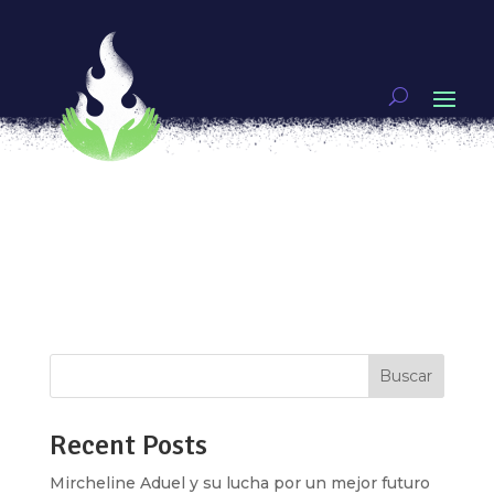
Canas rebeldes ¡Nuestras abuelas irreverentes!
por
Daphne Beltran
|
Ago 28, 2018
|
Mujeres
guerreras
En nuestras sociedades contemporáneas -donde
la fórmula eficiencia-eficacia, el consumo, la
productividad y la rapidez- dictan el ritmo de la
vida, existe una tendencia generalizada a
empujar el tema de la vejez a los márgenes de la
invisibilización, la indefensión y...
Buscar
Recent Posts
Mircheline Aduel y su lucha por un mejor futuro