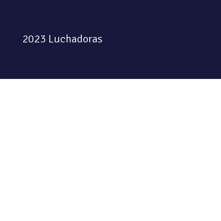
2023 Luchadoras
Colectiva feminista habitando
el espacio físico y digital