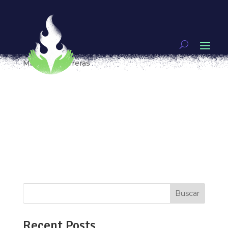
A 20 años de «Legalmente rubia», ¿una película
feminista?
por
analauraperez
|
Jun 11, 2021
|
FEMINISMOS
,
Mujeres guerreras
[vc_row type=»in_container»
full_screen_row_position=»middle»
scene_position=»center» text_color=»dark»
text_align=»left» overlay_strength=»0.3″
shape_divider_position=»bottom»
bg_image_animation=»none»][vc_column
column_padding=»no-extra-padding»...
Buscar
Recent Posts