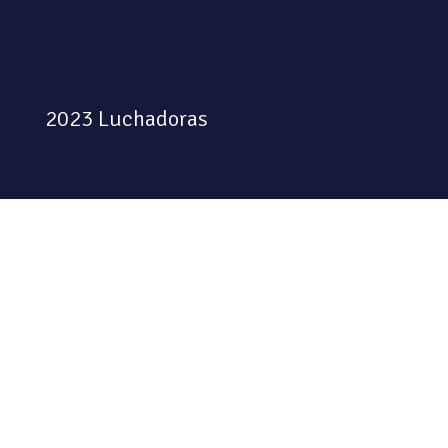
2023 Luchadoras
Colectiva feminista habitando
el espacio físico y digital