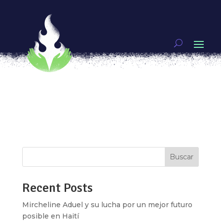
Ni niños, ni niñas ¡Niñez libre!
por
Queso
|
Abr 30, 2018
|
Artivismo
Cuando nacemos, sólo se nos dan dos opciones:
ser niñas o ser niños, así son las reglas en este
mundo construido desde el binarismo de género.
En Luchadoras creemos que es así como se
comienza a limitar nuestros cuerpos y
experiencias en el mundo desde la niñez. Este...
Buscar
Recent Posts
Mircheline Aduel y su lucha por un mejor futuro
posible en Haití