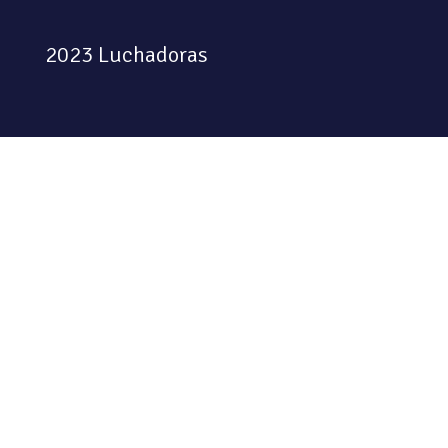
2023 Luchadoras
Colectiva feminista habitando
el espacio físico y digital