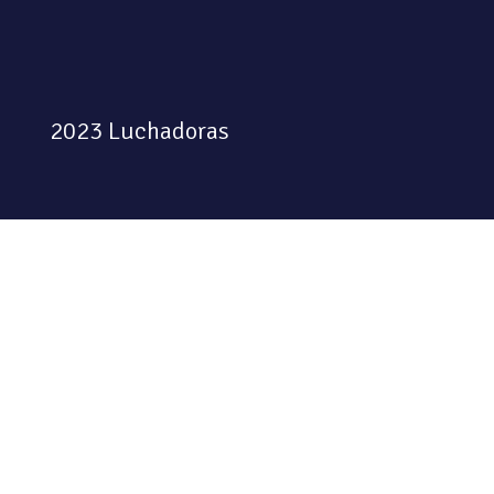
2023 Luchadoras
Colectiva feminista habitando
el espacio físico y digital