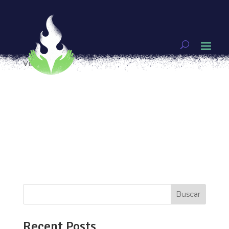
Sofía Blanco y las brujas feministas insurrectas
contra el patriarcado.
por
Marianne Teixido
|
Oct 31, 2018
|
Genias
,
Video
Sofia Blanco Sixtos es una bruja feminista y este
mes nos habla de sanación, chamanismo y otros
conocimientos insurrectos que son construidos
desde la colectividad y son una de nuestras
mejores armas para derrotar al
heteropatriarcado. Platicar con ella nos deja
claro...
Buscar
Recent Posts