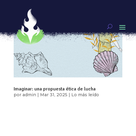
Imaginar: una propuesta ética de lucha
por
admin
|
Mar 31, 2025
|
Lo más leído
Por: Concha Armas “Imagino, que un día
cualquiera, igual de caliente como tantos otros,
voy a dejar de sobrevivir, voy a tener la fuerza
para vivir sin miedo a nombrarme, sin miedo a