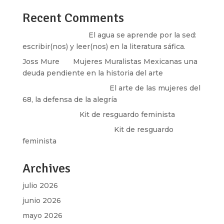
Recent Comments
Santos Burton
en
El agua se aprende por la sed:
escribir(nos) y leer(nos) en la literatura sáfica.
Joss Mure
en
Mujeres Muralistas Mexicanas una
deuda pendiente en la historia del arte
paulina peñaherrera
en
El arte de las mujeres del
68, la defensa de la alegría
Olga Marina
en
Kit de resguardo feminista
Martha Figueroa Mier
en
Kit de resguardo
feminista
Archives
julio 2026
junio 2026
mayo 2026