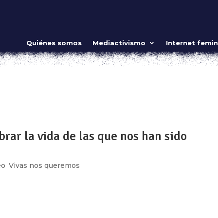
 ganadoras del concurso!
Quiénes somos
Mediactivismo
Internet femin
ueremos
la calaca se las quería llevar Por ser tercas y salirse con to
de que vienen a robar y aunque digan que traigo al Trump adent
ndo le...
brar la vida de las que nos han sido
eo
,
Vivas nos queremos
injusticia, la impunidad, la indiferencia de las autoridades, ese 
tos en la Marcha de las Catrinas. En un día en donde se rind
 ya se...