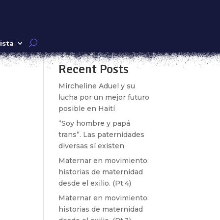
Buscar
ista
Recent Posts
do a
ro
Mircheline Aduel y su
lucha por un mejor futuro
posible en Haití
“Soy hombre y papá
trans”. Las paternidades
diversas sí existen
Maternar en movimiento:
historias de maternidad
desde el exilio. (Pt.4)
fue
Maternar en movimiento:
e
historias de maternidad