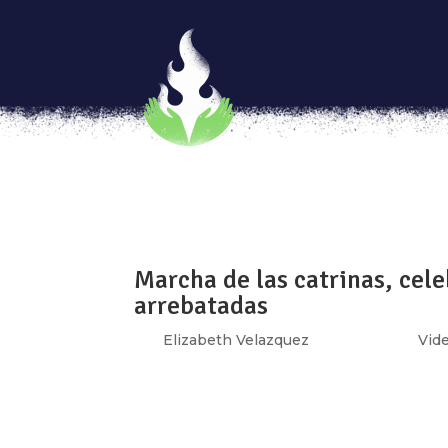
Calaveritas Feministas ¡Las
por
Luchadoras
|
Nov 4, 2018
|
Vivas nos q
PRIMER LUGAR @anahiroquet A las migrantes 
luchar. Les dijo: ya me enteré en Twitter 
yo no me dejo engañar. Las migrantes sonrie
Marcha de las catrinas, cele
arrebatadas
por
Elizabeth Velazquez
|
Nov 2, 2017
|
Vid
¡Ellas no murieron! Las mató la violencia, la 
el reclamo que se escucho este #DíaDeMuer
homenaje a la memoria de quienes amamos y