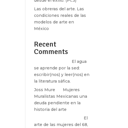
desde el exilio. (Pt.3)
Las obreras del arte. Las
condiciones reales de las
modelos de arte en
México
Recent
Comments
Santos Burton
en
El agua
se aprende por la sed:
escribir(nos) y leer(nos) en
la literatura sáfica.
Joss Mure
en
Mujeres
Muralistas Mexicanas una
deuda pendiente en la
historia del arte
paulina peñaherrera
en
El
arte de las mujeres del 68,