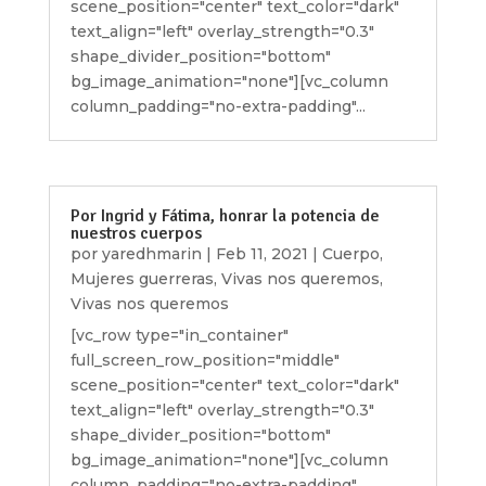
scene_position="center" text_color="dark"
text_align="left" overlay_strength="0.3"
shape_divider_position="bottom"
bg_image_animation="none"][vc_column
column_padding="no-extra-padding"...
Por Ingrid y Fátima, honrar la potencia de
nuestros cuerpos
por
yaredhmarin
|
Feb 11, 2021
|
Cuerpo
,
Mujeres guerreras
,
Vivas nos queremos
,
Vivas nos queremos
[vc_row type="in_container"
full_screen_row_position="middle"
scene_position="center" text_color="dark"
text_align="left" overlay_strength="0.3"
shape_divider_position="bottom"
bg_image_animation="none"][vc_column
column_padding="no-extra-padding"...