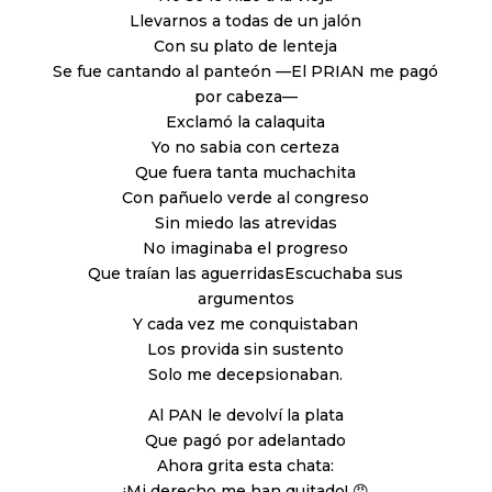
Llevarnos a todas de un jalón
Con su plato de lenteja
Se fue cantando al panteón —El PRIAN me pagó
por cabeza—
Exclamó la calaquita
Yo no sabia con certeza
Que fuera tanta muchachita
Con pañuelo verde al congreso
Sin miedo las atrevidas
No imaginaba el progreso
Que traían las aguerridasEscuchaba sus
argumentos
Y cada vez me conquistaban
Los provida sin sustento
Solo me decepsionaban.
Al PAN le devolví la plata
Que pagó por adelantado
Ahora grita esta chata:
¡Mi derecho me han quitado! 😡