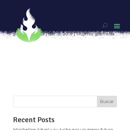
LAS MUJERES MIGRANTES ENFRENTAN CON
DIGNIDAD Y VALENTÍA TODOS LOS RETOS QUE LA
VIDA EN TRÁNSITO LES PONE
por
Arelí Rema
|
Dic 18, 2018
|
Mujeres guerreras
¿Qué me hablas de fronteras a mí que soy el
viento? reza, más o menos así, una frase que
habla de derribar las barreras que en muchos
sentidos nos impiden conquistar lo que
deseamos, y es una frase que resume el proceso
de migración que muchas mujeres deciden –...
Buscar
Recent Posts
Mircheline Aduel y su lucha por un mejor futuro