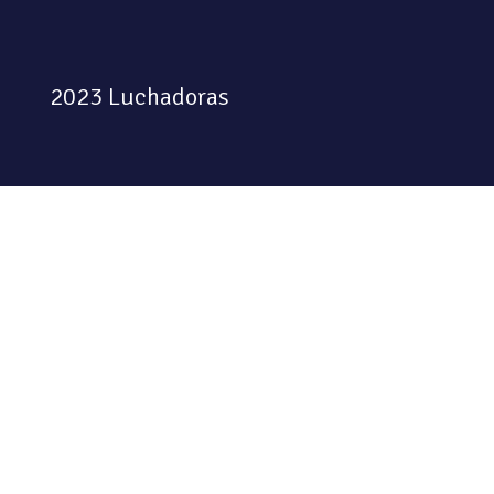
2023 Luchadoras
Colectiva feminista habitando
el espacio físico y digital