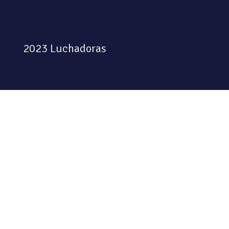
2023 Luchadoras
Colectiva feminista habitando
el espacio físico y digital