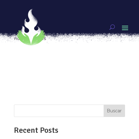
Derechos reproductivos. Agenda para el nuevo
gobierno
por
Fernanda Muñoz
|
Jun 6, 2018
|
Video
,
Vivas
nos queremos
¿Y tú, tienes la información que necesitas para
decidir qué método anticonceptivo usar?, ¿alguna
vez te han negado un trabajo por estar
embarazada?, ¿qué papel crees que tiene el
Estado en tus decisiones al ejercer derechos tan
necesarios, tan tuyos como el aborto?...
Buscar
Recent Posts