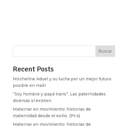
scene_position=»center» text_color=»dark»
text_align=»left» overlay_strength=»0.3″
shape_divider_position=»bottom»
bg_image_animation=»none»][vc_column
column_padding=»no-extra-padding»...
Buscar
Recent Posts
Mircheline Aduel y su lucha por un mejor futuro
posible en Haití
“Soy hombre y papá trans”. Las paternidades
diversas sí existen
Maternar en movimiento: historias de
maternidad desde el exilio. (Pt.4)
Maternar en movimiento: historias de