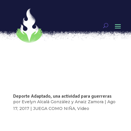
Vivir a tope: Triatletas mexicanas
por
Voces de Mujeres
|
Abr 5, 2018
|
VOCES DE
MUJERES
Esta es la historia de tres mujeres poblanas
triatletas que cada vez que entran al agua fluyen
en cada brazada, vuelan al unísono al sentir el
viento en su rostro y marcan su camino tras cada
pisada… entienden que el único límite que existe
es el que una misma crea....
Deporte Adaptado, una actividad para guerreras
por
Evelyn Alcalá González y Anaiz Zamora
|
Ago
17, 2017
|
JUEGA COMO NIÑA
,
Video
[vc_row type=»in_container»
full_screen_row_position=»middle»