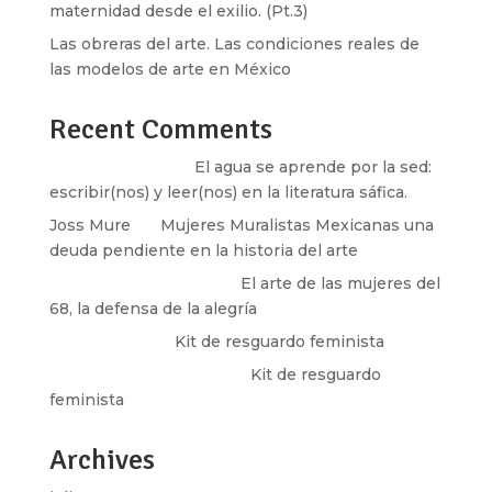
maternidad desde el exilio. (Pt.3)
Las obreras del arte. Las condiciones reales de
las modelos de arte en México
Recent Comments
Santos Burton
en
El agua se aprende por la sed:
escribir(nos) y leer(nos) en la literatura sáfica.
Joss Mure
en
Mujeres Muralistas Mexicanas una
deuda pendiente en la historia del arte
paulina peñaherrera
en
El arte de las mujeres del
68, la defensa de la alegría
Olga Marina
en
Kit de resguardo feminista
Martha Figueroa Mier
en
Kit de resguardo
feminista
Archives