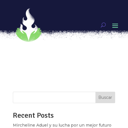
Rosalía y su amor por las plantas
por
Voces de Mujeres
|
Abr 26, 2018
|
Video
,
VOCES DE MUJERES
Rosalía Méndez Xool, una mujer maya de
Yucatán, es portadora de saberes y prácticas
relacionados con la naturaleza. Esta mujer
representa a las mujeres mayas actuales que
contribuyen a que la cultura maya resista a los
constantes cambios que ocurren e intentan...
Buscar
Recent Posts
Mircheline Aduel y su lucha por un mejor futuro