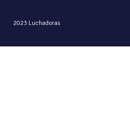
2023 Luchadoras
Colectiva feminista habitando
el espacio físico y digital