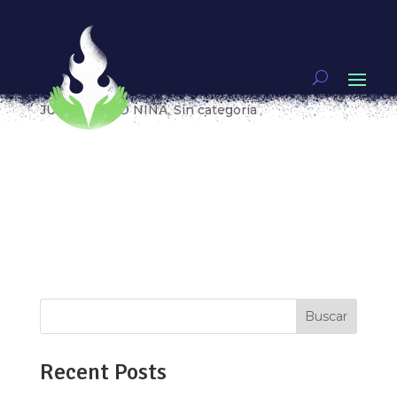
Deporte y complicidad; la creación de equipos de
entrenamiento exclusivos para mujeres.
por
Wendy Jiménez Bolaños
|
May 3, 2019
|
JUEGA COMO NIÑA
,
Sin categoría
“Cuando las mujeres trabajamos en equipo
somos imparables”, dice convencida Priscila
Filisola, maratonista queretana y creadora del
club de entrenamiento “Y además corredora”, un
espacio que fue creado para que mujeres atletas
puedan ayudarse unas a otras y con ello...
Buscar
Recent Posts