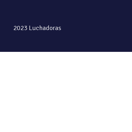
2023 Luchadoras
Colectiva feminista habitando
el espacio físico y digital