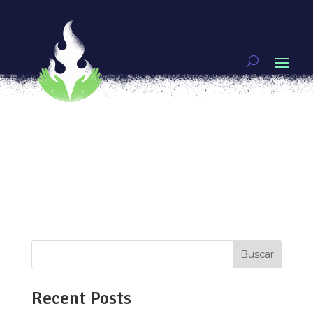
“Quemar el miedo”, tres razones para devorarlo
por
Raquel Hernández
|
May 30, 2021
|
Mujeres
guerreras
[vc_row type=»in_container»
full_screen_row_position=»middle»
scene_position=»center» text_color=»dark»
text_align=»left» overlay_strength=»0.3″
shape_divider_position=»bottom»
bg_image_animation=»none»][vc_column
column_padding=»no-extra-padding»...
Buscar
Recent Posts