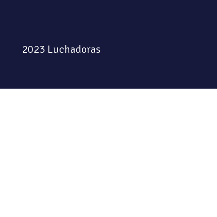
2023 Luchadoras
Colectiva feminista habitando
el espacio físico y digital