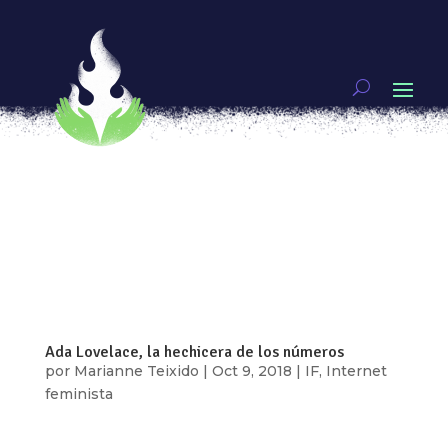
Código, un lenguaje que es político
por
Ixchel Aguirre
|
Jul 23, 2019
|
Brujería Hacker
,
IF
[vc_row type=»in_container»
full_screen_row_position=»middle»
scene_position=»center» text_color=»dark»
text_align=»left» top_padding=»4%»
bottom_padding=»4%» overlay_strength=»0.3″
shape_divider_position=»bottom»
bg_image_animation=»none»...
Ada Lovelace, la hechicera de los números
por
Marianne Teixido
|
Oct 9, 2018
|
IF
,
Internet
feminista
via GIPHY A finales del siglo XIX, en plena