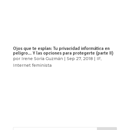
revolución industrial tener una educación en
ciencias exactas era algo con lo que una mujer
sólo podía soñar. Afortunadamente Augusta Ada
Byron era una gran soñadora. Ada Lovelace, como
ella decidía firmar, vivió una época...
Ojos que te espían: Tu privacidad informática en
peligro… Y las opciones para protegerte (parte II)
por
Irene Soria Guzmán
|
Sep 27, 2018
|
IF
,
Internet feminista
En la primera parte de este artículo hablamos de
lo vulnerable que es nuestra privacidad
informática con algunos servicios populares en
internet y de cómo los círculos de confianza son
importantes cuando se habla de este tema. Pues
bien, ahora hablaremos de las...