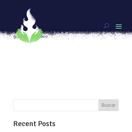
Nélida Ayay Chilón, El corazón de la defensa de la
tierra y el agua en Cajamarca
por
Fernanda Muñoz
|
Ene 10, 2018
|
Mujeres
guerreras
,
Video
Nélida, quechua, abogada, defensora del
territorio; mujer de la tierra, hija de la laguna.
Nélida, mujer en resistencia que desde pequeña
no guardó silencio contra los intrusos de Porcón,
comunidad andina de la que es nativa. Sus
palabras chocaron contra los oídos de...
Buscar
Recent Posts