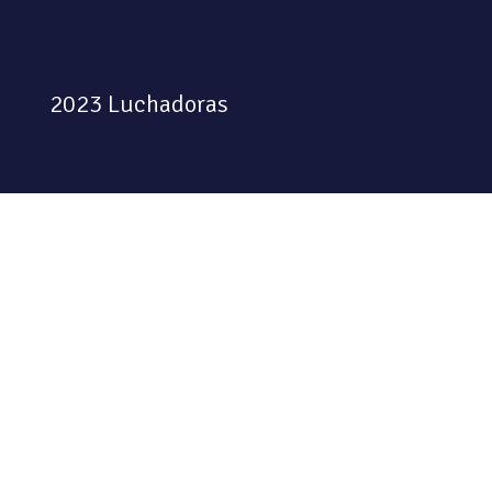
2023 Luchadoras
Colectiva feminista habitando
el espacio físico y digital