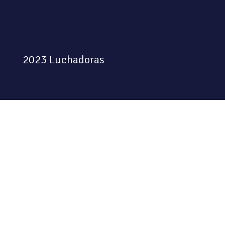
2023 Luchadoras
Colectiva feminista habitando
el espacio físico y digital