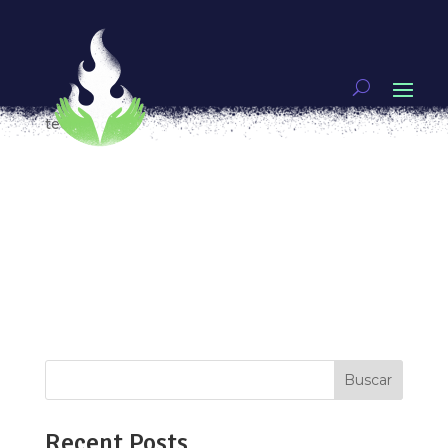
Bordamos feminicidios. De la nota roja al bordado
para restaurar la memoria
por
Anaiz Zamora
|
Jul 30, 2019
|
Tejedoras de
tecnología
[vc_row type=»in_container»
full_screen_row_position=»middle»
scene_position=»center» text_color=»dark»
text_align=»left» top_padding=»4%»
bottom_padding=»4%» overlay_strength=»0.3″
shape_divider_position=»bottom»
bg_image_animation=»none»...
Buscar
Recent Posts