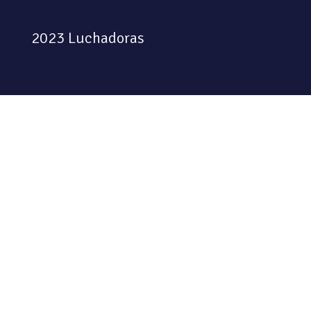
2023 Luchadoras
Colectiva feminista habitando
el espacio físico y digital