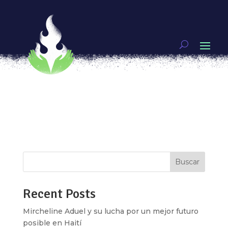
Ni niños, ni niñas ¡Niñez libre!
por
Queso
|
Abr 30, 2018
|
Artivismo
Cuando nacemos, sólo se nos dan dos opciones:
ser niñas o ser niños, así son las reglas en este
mundo construido desde el binarismo de género.
En Luchadoras creemos que es así como se
comienza a limitar nuestros cuerpos y
experiencias en el mundo desde la niñez. Este...
Buscar
Recent Posts
Mircheline Aduel y su lucha por un mejor futuro
posible en Haití