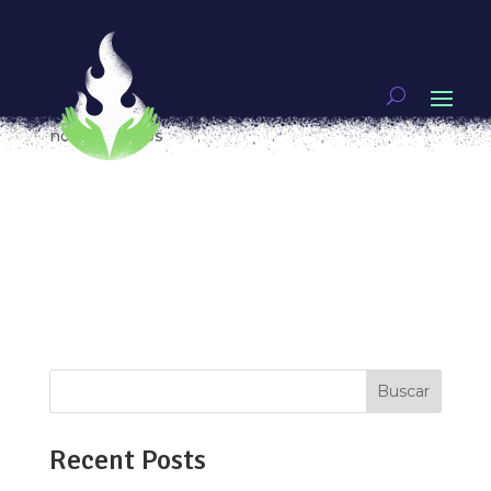
Justicia para las mujeres. Agenda para el nuevo
gobierno
por
Fernanda Muñoz
|
Jun 26, 2018
|
Video
,
Vivas
nos queremos
¿Qué significa que las mujeres tengan acceso a la
justicia? El acceso a la justicia es un derecho que
busca la existencia de condiciones adecuadas
para denunciar, reparar los daños a víctimas y
familiares y evitar la impunidad. Pero en México,
según el Índice Global...
Buscar
Recent Posts