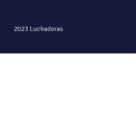
2023 Luchadoras
Colectiva feminista habitando
el espacio físico y digital