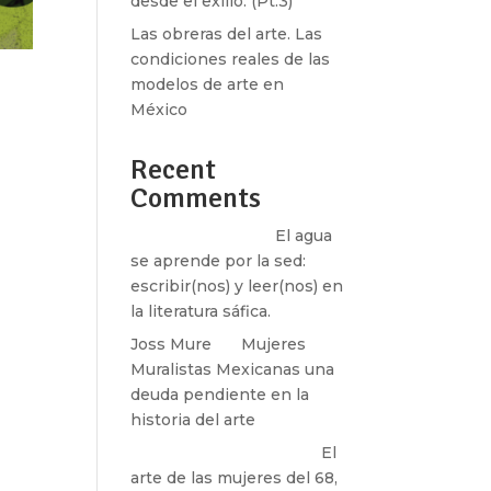
desde el exilio. (Pt.3)
Las obreras del arte. Las
condiciones reales de las
modelos de arte en
México
Recent
Comments
Santos Burton
en
El agua
se aprende por la sed:
escribir(nos) y leer(nos) en
la literatura sáfica.
Joss Mure
en
Mujeres
Muralistas Mexicanas una
deuda pendiente en la
historia del arte
paulina peñaherrera
en
El
arte de las mujeres del 68,