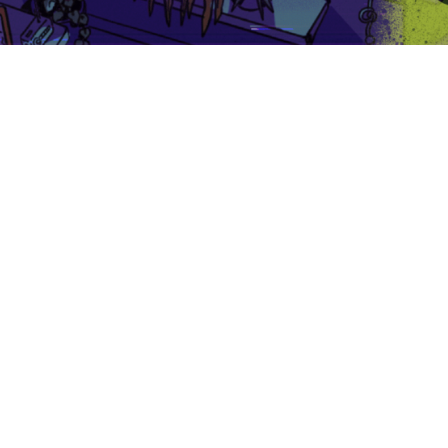
Mantente atente porque Hesperian y Luchadoras lanzarán un
ransfeministas🫰😌