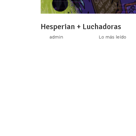
Hesperian + Luchadoras
por
admin
|
Jun 26, 2025
|
Lo más leído
Redacción ¡Una nueva serie llega pronto! 
proyecto en breve.💚 Imaginando futuros t