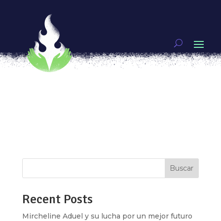
NIÑAS QUE ROCKEAN EN LA CIENCIA
por
Ixchel Aguirre
|
Feb 11, 2019
|
Mujeres
guerreras
Ada Lovelace, Marie Curtíie y Katherine Johnson,
son los nombres de algunas de las científicas
que más amamos y reconocemos y aunque en
los últimos años, la participación de las mujeres y
las niñas en la ciencia aumentó aún no logramos
cerrar la brecha de género en...
Buscar
Recent Posts
Mircheline Aduel y su lucha por un mejor futuro