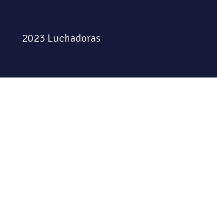
2023 Luchadoras
Colectiva feminista habitando
el espacio físico y digital