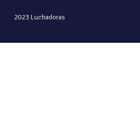
2023 Luchadoras
Colectiva feminista habitando
el espacio físico y digital