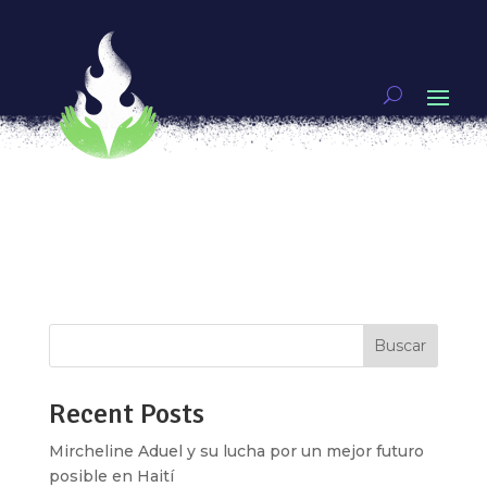
Tamaulipas
por
desarrolloifeminista
|
Sep 18, 2020
Tamaulipas Puedes denunciar por Corrupción,
Pornografía y Prostitución Sexual De Menores e
Incapaces Artículo 194 bis La ley protege Delitos
Contra la Moral Pública Sanciones Prisión: 8 a 12
años Multa: 1500 a 2500 UMA Agravantes:
Cuando las imágenes se compartan y/o...
Buscar
Recent Posts
Mircheline Aduel y su lucha por un mejor futuro
posible en Haití