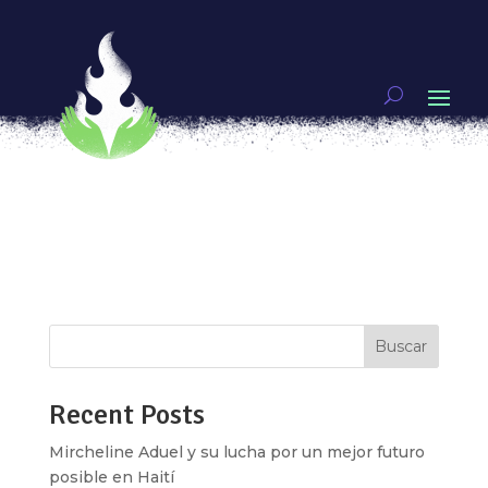
Durango
por
desarrolloifeminista
|
Sep 17, 2020
Puedes denunciar por Hostigamiento y acoso
sexual Artículo 182 La ley protege Delitos Contra
la Libertad y la Seguridad Sexuales y el Normal
Desarrollo Psicosexual Sanciones Prisión: 1 a 5
años Multa: 72 a 350 UMA Agravantes: Menor de
edad Si la persona responsable es...
Buscar
Recent Posts
Mircheline Aduel y su lucha por un mejor futuro
posible en Haití