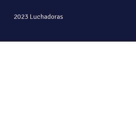
2023 Luchadoras
Colectiva feminista habitando
el espacio físico y digital