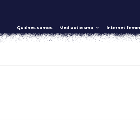
Quiénes somos
Mediactivismo
Internet femin
_row=»true»][vc_column fixed=»true» video_bg=»yes»
watch?v=EdmgdOm35aQ» video_bg_parallax=»content-moving»
lumn_text]
tured-style8″ navigation=»true» source=»size:2|by_id:1498,1484
][thb_gap height=»15″][/vc_column][/vc_row][vc_row][vc_colu
b_gap height=»15″][/vc_column][vc_column width=»1/3″]
dth=»1/3″][thb_gap height=»15″][thb_postgrid style=»style6″
by_id:1484″][/vc_column][vc_column width=»1/3″][thb_gap