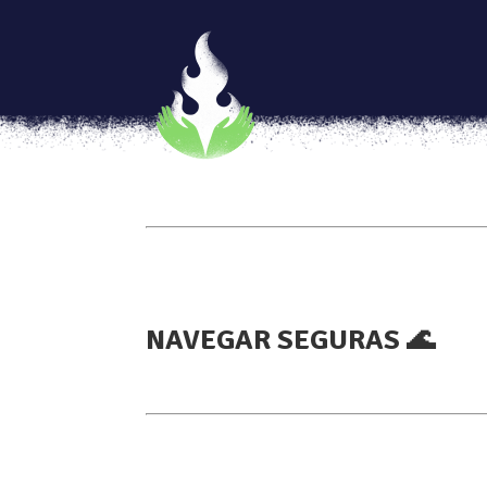
Navegar Seguras
[vc_row column_padding=»false» full_width
video_bg_url=»https://www.youtube.com/
animation=»animation right-to-left»][vc_co
[/vc_column_text][thb_postslider style=»fea
[thb_gap height=»15″][thb_gap height=»15″
width=»2/3″][vc_column_text]
NAVEGAR SEGURAS 🌊
[/vc_column_text][vc_column_text]
[/vc_column_text][thb_gap height=»50″][th
[/vc_column][/vc_row][vc_row][vc_column wi
source=»size:1|order:DESC|post_type:post|