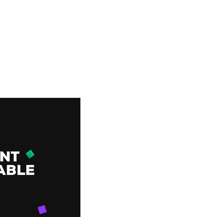
watch?v=EdmgdOm35aQ» video_bg_parallax=»content-moving»
ap height=»15″][thb_gap height=»15″][thb_gap height=»15″]
row=»true» css=».vc_custom_1513637977410{background-color:
/6″][/vc_column][vc_column width=»1/4″][thb_gap height=»15″
][vc_column_text]