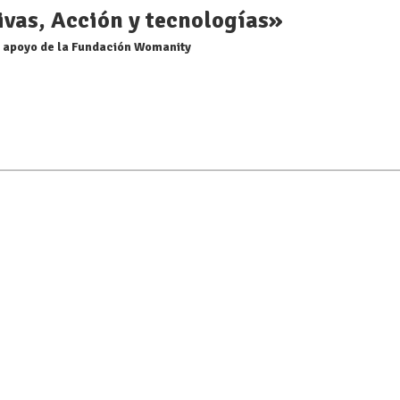
vas, Acción y tecnologías»
 apoyo de la Fundación Womanity
c_row column_padding=»false» full_width_row=»true»][vc_colu
rl=»https://www.youtube.com/watch?v=EdmgdOm35aQ»
ion=»animation right-to-left»][vc_column_text]
c_column][/vc_row][vc_row][vc_column][vc_column_text]
c_column][/vc_row][vc_row][vc_column][vc_column_text]
c_column][/vc_row]