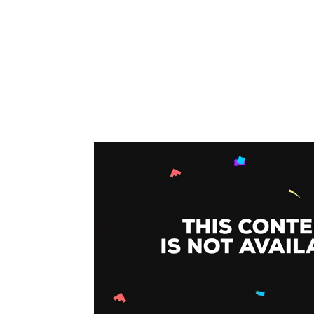
video_bg_url=»https://www.youtube.com/
animation=»animation right-to-left»][thb_g
[/vc_column][/vc_row][vc_row full_width_
#000000 !important;}»][vc_column width=»1
[thb_gap height=»15″][thb_gap height=»15″