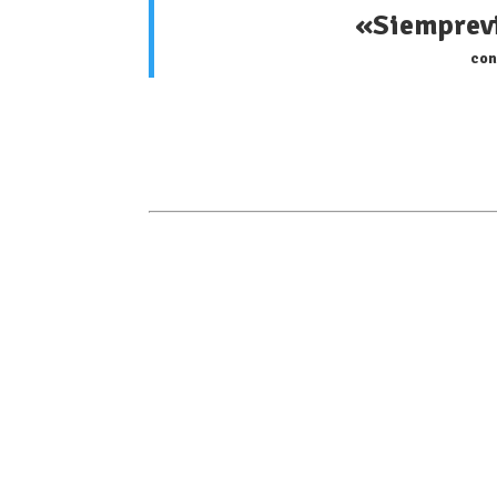
«Siemprevi
con
[/vc_column_text][/vc_column][/vc_row][v
fixed=»true» video_bg=»yes» video_bg_u
video_bg_parallax=»content-moving» animat
[/vc_column_text][thb_gap height=»15″][/v
[/vc_column_text][thb_gap height=»15″][/v
[/vc_column_text][thb_gap height=»15″][/v