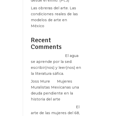
desde el exilio. (Pt.3)
n]
Las obreras del arte. Las
condiciones reales de las
modelos de arte en
/3″]
México
Recent
Comments
n]
Santos Burton
en
El agua
se aprende por la sed:
escribir(nos) y leer(nos) en
la literatura sáfica.
Joss Mure
en
Mujeres
s»]
Muralistas Mexicanas una
deuda pendiente en la
pdf|title:Principios%20feministas%20de%20internet|target
historia del arte
paulina peñaherrera
en
El
arte de las mujeres del 68,