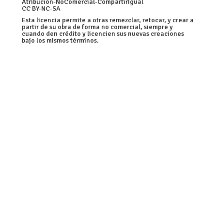
Atribución-NoComercial-CompartirIgual
CC BY-NC-SA
Esta licencia permite a otras remezclar, retocar, y crear a
partir de su obra de forma no comercial, siempre y
cuando den crédito y licencien sus nuevas creaciones
bajo los mismos términos.
[/vc_column_text][image_with_animation
image_url=»4922″ alignment=»» animation=»Fade
In» border_radius=»none» box_shadow=»none»
max_width=»75%»
img_link=»https://semillas.org.mx»][divider
line_type=»No Line» custom_height=»30″]
[image_with_animation image_url=»4923″
alignment=»» animation=»Fade In»
border_radius=»none» box_shadow=»none»
max_width=»100%»
img_link=»https://womanity.org/»]
[/vc_column_inner][vc_column_inner
column_padding=»no-extra-padding»
column_padding_position=»all»
background_color_opacity=»1″