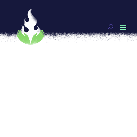
Mujeres del 68
[vc_row type=»full_width_content»
full_screen_row_position=»middle»
equal_height=»yes»
content_placement=»middle» full_height=»yes»
columns_placement=»stretch»
bg_color=»#a02b88″ scene_position=»center»
text_color=»light» text_align=»left» id=»intro»
row_name=»intro» overlay_strength=»0.3″
shape_divider_position=»bottom»
bg_image_animation=»none» shape_type=»»]
[vc_column column_padding=»padding-10-
percent» column_padding_position=»all»
background_color=»#a02b88″
background_color_opacity=»1″