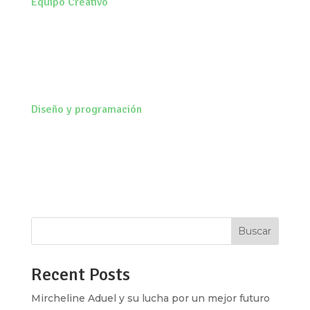
Equipo Creativo
Ixchel Aguirre
Sofía Castedo
Aide Nohemi
Unx Pardo
Areli Reséndiz
Diseño y programación
⬢ Nootrópica
|
hola@nootropica.mx
Alma Ríos
Mario Trujillo
J. Eduardo Yáñez V.[/vc_column_text]
[/vc_column_inner][/vc_row_inner][/vc_column]
[/vc_row]
Buscar
Recent Posts
Mircheline Aduel y su lucha por un mejor futuro