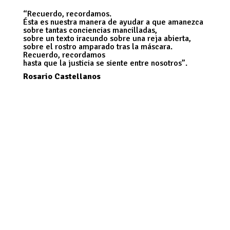
“Recuerdo, recordamos.
Ésta es nuestra manera de ayudar a que amanezca
sobre tantas conciencias mancilladas,
sobre un texto iracundo sobre una reja abierta,
sobre el rostro amparado tras la máscara.
Recuerdo, recordamos
hasta que la justicia se siente entre nosotros”.
Rosario Castellanos
[/vc_column_text][/vc_column_inner]
[/vc_row_inner][/vc_column][vc_column
column_padding=»padding-10-percent»
column_padding_position=»top»
background_color_opacity=»1″
background_hover_color_opacity=»1″
background_image=»6311″
column_link_target=»_self»
column_shadow=»none»
column_border_radius=»none» width=»1/2″
tablet_width_inherit=»default»
tablet_text_alignment=»default»