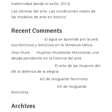
maternidad desde el exilio. (Pt.3)
Las obreras del arte. Las condiciones reales de
las modelos de arte en México
Recent Comments
Santos Burton
en
El agua se aprende por la sed:
escribir(nos) y leer(nos) en la literatura sáfica.
Joss Mure
en
Mujeres Muralistas Mexicanas una
deuda pendiente en la historia del arte
paulina peñaherrera
en
El arte de las mujeres del
68, la defensa de la alegría
Olga Marina
en
Kit de resguardo feminista
Martha Figueroa Mier
en
Kit de resguardo
feminista
Archives