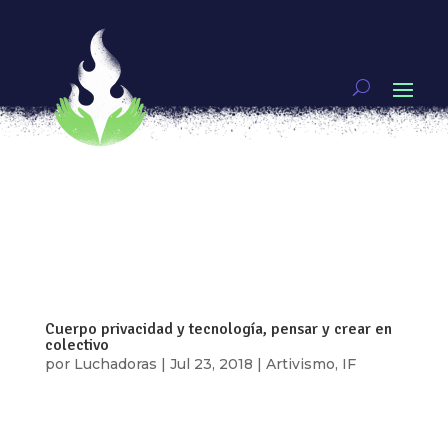
Ada Lovelace, la hechicera de los números
por
Marianne Teixido
|
Oct 9, 2018
|
IF
,
Internet
feminista
via GIPHY A finales del siglo XIX, en plena
revolución industrial tener una educación en
ciencias exactas era algo con lo que una mujer
sólo podía soñar. Afortunadamente Augusta Ada
Byron era una gran soñadora. Ada Lovelace, como
ella decidía firmar, vivió una época...
Cuerpo privacidad y tecnología, pensar y crear en
colectivo
por
Luchadoras
|
Jul 23, 2018
|
Artivismo
,
IF
Nuestras vidas están atravesadas por el uso de
las tecnologías, aunque hacemos uso de ellas no