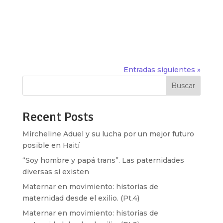
hemos hecho una reflexión crítica sobre el uso e
impacto que tienen en nuestros cuerpos, y
prácticas cotidianas. Tomar el control de las
tecnologías pasa por tener un uso...
Entradas siguientes »
Buscar
Recent Posts
Mircheline Aduel y su lucha por un mejor futuro
posible en Haití
“Soy hombre y papá trans”. Las paternidades
diversas sí existen
Maternar en movimiento: historias de
maternidad desde el exilio. (Pt.4)
Maternar en movimiento: historias de