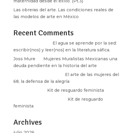
maternidad desde el exilio. (Pt.3)
Las obreras del arte. Las condiciones reales de
las modelos de arte en México
Recent Comments
Santos Burton
en
El agua se aprende por la sed:
escribir(nos) y leer(nos) en la literatura sáfica.
Joss Mure
en
Mujeres Muralistas Mexicanas una
deuda pendiente en la historia del arte
paulina peñaherrera
en
El arte de las mujeres del
68, la defensa de la alegría
Olga Marina
en
Kit de resguardo feminista
Martha Figueroa Mier
en
Kit de resguardo
feminista
Archives
julio 2026