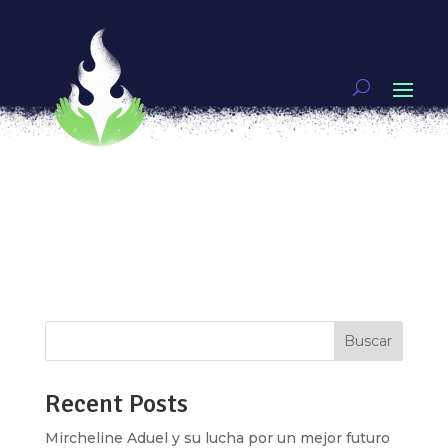
La brujería también es tecnología
por
Ixchel Aguirre
|
Nov 13, 2018
|
IF
,
Internet
feminista
Tatiana Avendaño es una joven colombiana que
piensa las artes vivas como una táctica de
resistencia y de agenciamiento de la ética, la
estética y la política. Interesada en la cultura
libre, el trabajo colaborativo, la investigación y
experimentación social de la...
Buscar
Recent Posts
Mircheline Aduel y su lucha por un mejor futuro