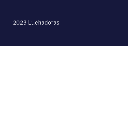
2023 Luchadoras
Colectiva feminista habitando
el espacio físico y digital