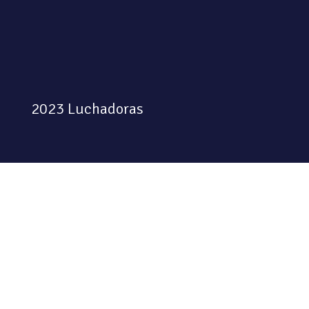
2023 Luchadoras
Colectiva feminista habitando
el espacio físico y digital