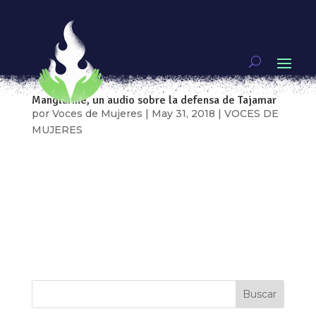
https://ia801509.us.archive.org/35/items/Manglari
ne/AUD-20171123-WA0000.mp3
Manglarine, un audio sobre la defensa de Tajamar
por
Voces de Mujeres
|
May 31, 2018
|
VOCES DE
MUJERES
https://ia801509.us.archive.org/35/items/Manglari
ne/AUD-20171123-WA0000.mp3 ¿Sabes que es
un manglar? No, no es un árbol de mangos, es el
ecosistema perfecto que tiene la naturaleza para
proteger las costas de la continua erosión que
es provocada tanto por la acción...
Buscar