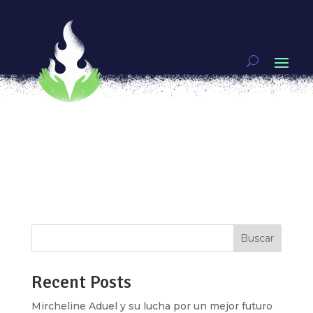
La diamantina no se borrará
por
Ixchel Aguirre
|
Ago 20, 2019
|
Brillantinada
[vc_row type=»in_container»
full_screen_row_position=»middle»
scene_position=»center» text_color=»dark»
text_align=»left» overlay_strength=»0.3″
shape_divider_position=»bottom»
bg_image_animation=»none»][vc_column
column_padding=»no-extra-padding»...
Buscar
Recent Posts
Mircheline Aduel y su lucha por un mejor futuro