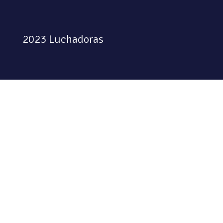
2023 Luchadoras
Colectiva feminista habitando
el espacio físico y digital