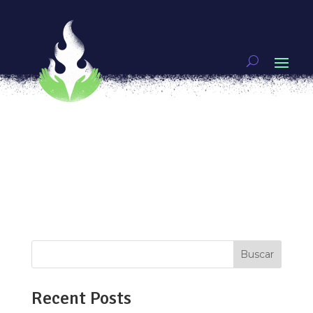
“Quemar el miedo”, tres razones para devorarlo
por
Raquel Hernández
|
May 30, 2021
|
Mujeres
guerreras
[vc_row type=»in_container»
full_screen_row_position=»middle»
scene_position=»center» text_color=»dark»
text_align=»left» overlay_strength=»0.3″
shape_divider_position=»bottom»
bg_image_animation=»none»][vc_column
column_padding=»no-extra-padding»...
Buscar
Recent Posts