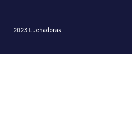
2023 Luchadoras
Colectiva feminista habitando
el espacio físico y digital